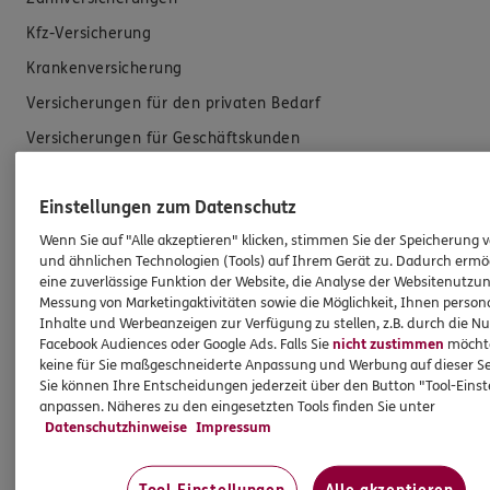
Kfz-Versicherung
Krankenversicherung
Versicherungen für den privaten Bedarf
Versicherungen für Geschäftskunden
Hilfe & Services
Einstellungen zum Datenschutz
Wenn Sie auf "Alle akzeptieren" klicken, stimmen Sie der Speicherung 
E-Mail schreiben
und ähnlichen Technologien (Tools) auf Ihrem Gerät zu. Dadurch ermö
eine zuverlässige Funktion der Website, die Analyse der Websitenutzun
Schaden melden
Messung von Marketingaktivitäten sowie die Möglichkeit, Ihnen persona
Erstkontaktinformationen
Inhalte und Werbeanzeigen zur Verfügung zu stellen, z.B. durch die N
Facebook Audiences oder Google Ads. Falls Sie
nicht zustimmen
möchten
EU-Offenlegungsvereinbarung
keine für Sie maßgeschneiderte Anpassung und Werbung auf dieser Se
Sie können Ihre Entscheidungen jederzeit über den Button "Tool-Eins
Datenverarbeitung
anpassen. Näheres zu den eingesetzten Tools finden Sie unter
Datenschutzhinweise
Impressum
Das könnte Sie auch interessieren