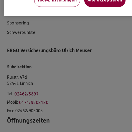
Tool-Einstellungen
Alle akzeptieren
Unsere Agentur
Standorte
Sponsoring
Schwerpunkte
ERGO Versicherungsbüro Ulrich Meuser
Subdirektion
Rurstr. 47d
52441 Linnich
Tel:
02462/5897
Mobil:
0171/9508180
Fax:
02462/905005
Öffnungszeiten