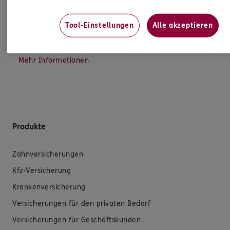
sowie auch gesetzliche Regelungen halten mich
dazu an. Ich biete Beratung an, für die
Tool-Einstellungen
Alle akzeptieren
Versicherungsvermittlung erhalte ich Provision,
ferner sonstige Zuwendungen.
Mehr Informationen
Produkte
Zahnversicherungen
Kfz-Versicherung
Krankenversicherung
Versicherungen für den privaten Bedarf
Versicherungen für Geschäftskunden