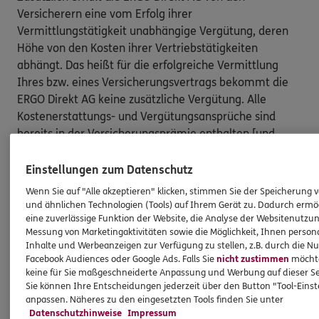
Versicherern eine vom Erfolg ihrer
Vermittlungstätigkeit unabhängige Vergütung, deren
Höhe von den Kosten ihrer Vertriebstätigkeiten
abhängt. Das heißt für die erfolgreiche Vermittlung
Ihres bzw. eines Versicherungsvertrags bekommt die
ERGO Direkt AG keine zusätzliche Vergütung. Alle
Kostenerstattungs- und Vergütungsansprüche sind
bereits in der Versicherungsprämie enthalten [und
müssen von Ihnen nicht gesondert gezahlt werden].
Einstellungen zum Datenschutz
Nach oben
Wenn Sie auf "Alle akzeptieren" klicken, stimmen Sie der Speicherung 
und ähnlichen Technologien (Tools) auf Ihrem Gerät zu. Dadurch ermö
eine zuverlässige Funktion der Website, die Analyse der Websitenutzun
HINWEIS
Messung von Marketingaktivitäten sowie die Möglichkeit, Ihnen persona
Wichtiges aus dem Vermittlerrecht
Inhalte und Werbeanzeigen zur Verfügung zu stellen, z.B. durch die N
Facebook Audiences oder Google Ads. Falls Sie
nicht zustimmen
möchten
keine für Sie maßgeschneiderte Anpassung und Werbung auf dieser Se
Sie können Ihre Entscheidungen jederzeit über den Button "Tool-Eins
Ich bin verpflichtet, Ihnen Auskünfte zu meiner
anpassen. Näheres zu den eingesetzten Tools finden Sie unter
Person zu geben. Sowohl Ihr Schutz als Verbraucher
Datenschutzhinweise
Impressum