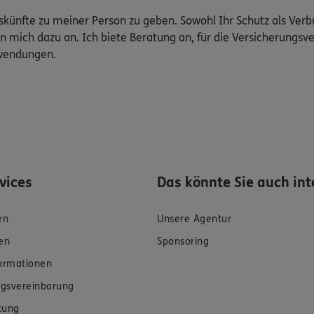
Auskünfte zu meiner Person zu geben. Sowohl Ihr Schutz als Ver
n mich dazu an. Ich biete Beratung an, für die Versicherungsve
uwendungen.
rvices
Das könnte Sie auch int
en
Unsere Agentur
en
Sponsoring
formationen
gsvereinbarung
tung