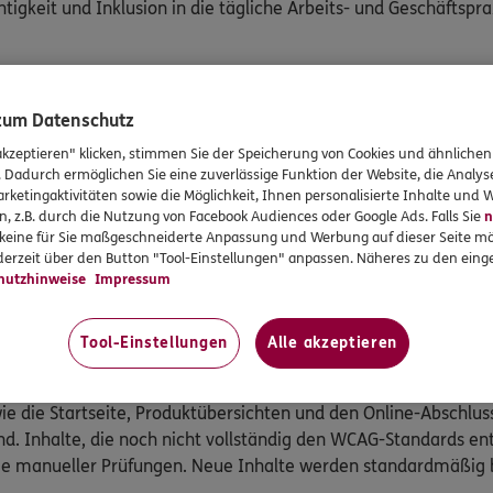
tigkeit und Inklusion in die tägliche Arbeits- und Geschäftsprax
 verschiedene Formen von Einschränkungen haben, um deren B
 zum Datenschutz
Angebote und Services gut nutzen können. Deshalb wird kontinuie
akzeptieren" klicken, stimmen Sie der Speicherung von Cookies und ähnlichen
n.
. Dadurch ermöglichen Sie eine zuverlässige Funktion der Website, die Analy
rketingaktivitäten sowie die Möglichkeit, Ihnen personalisierte Inhalte und
n, z.B. durch die Nutzung von Facebook Audiences oder Google Ads. Falls Sie
n
dienbarkeit verwendet ERGO auf den Websites und mobilen An
r keine für Sie maßgeschneiderte Anpassung und Werbung auf dieser Seite mö
ktionen umfasst. Mithilfe der Software können Nutzer einfacher
erzeit über den Button "Tool-Einstellungen" anpassen. Näheres zu den einge
hutzhinweise
Impressum
ieren Anforderungen für Designer und Entwickler, um die digit
Stufe A, Stufe AA und Stufe AAA. Die ERGO Websites und mobile
Tool-Einstellungen
Alle akzeptieren
wie die Startseite, Produktübersichten und den Online-Abschlus
d. Inhalte, die noch nicht vollständig den WCAG-Standards en
wie manueller Prüfungen. Neue Inhalte werden standardmäßig 