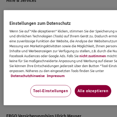
Hilfe & Services
E-Mail schreiben
Schaden melden
Einstellungen zum Datenschutz
Erstkontaktinformationen
Wenn Sie auf "Alle akzeptieren" klicken, stimmen Sie der Speicherung 
und ähnlichen Technologien (Tools) auf Ihrem Gerät zu. Dadurch ermö
EU-Offenlegungsvereinbarung
eine zuverlässige Funktion der Website, die Analyse der Websitenutzun
Messung von Marketingaktivitäten sowie die Möglichkeit, Ihnen persona
Datenverarbeitung
Inhalte und Werbeanzeigen zur Verfügung zu stellen, z.B. durch die N
Facebook Audiences oder Google Ads. Falls Sie
nicht zustimmen
möchten
Das könnte Sie auch interessieren
keine für Sie maßgeschneiderte Anpassung und Werbung auf dieser Se
Sie können Ihre Entscheidungen jederzeit über den Button "Tool-Eins
anpassen. Näheres zu den eingesetzten Tools finden Sie unter
Unsere Agentur
Datenschutzhinweise
Impressum
Standorte
Tool-Einstellungen
Alle akzeptieren
Sponsoring
Schwerpunkte
ERGO Versicherungsbüro Ulrich Meuser