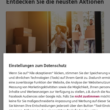
Entdecken Sie die neusten Aktionen
Einstellungen zum Datenschutz
Wenn Sie auf "Alle akzeptieren" klicken, stimmen Sie der Speicherung 
und ähnlichen Technologien (Tools) auf Ihrem Gerät zu. Dadurch ermö
Immobilienfinanzierung
eine zuverlässige Funktion der Website, die Analyse der Websitenutzun
So werden Wohnträume Wirklichkeit
Messung von Marketingaktivitäten sowie die Möglichkeit, Ihnen persona
Inhalte und Werbeanzeigen zur Verfügung zu stellen, z.B. durch die N
Facebook Audiences oder Google Ads. Falls Sie
nicht zustimmen
möchten
Ganz egal, ob Sie kaufen, bauen oder
keine für Sie maßgeschneiderte Anpassung und Werbung auf dieser Se
modernisieren möchten - bei uns sind Sie mit
Sie können Ihre Entscheidungen jederzeit über den Button "Tool-Eins
Wüstenrot als starkem Partner gut aufgehoben.