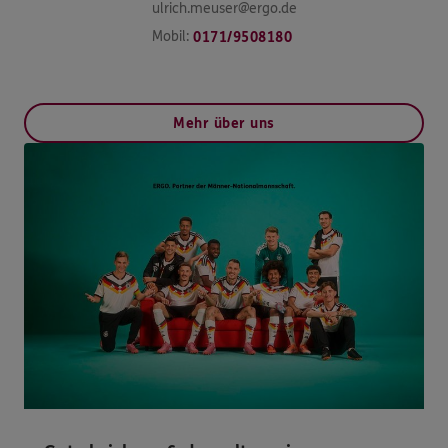
ulrich.meuser@ergo.de
Mobil:
0171/9508180
Mehr über uns