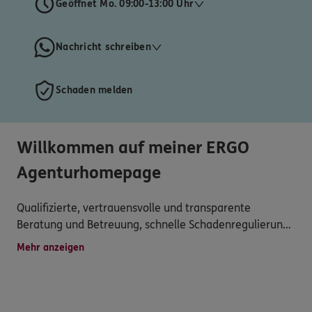
Geöffnet Mo. 09:00-13:00 Uhr
Nachricht schreiben
Schaden melden
Willkommen auf meiner ERGO
Agenturhomepage
Qualifizierte, vertrauensvolle und transparente
Beratung und Betreuung, schnelle Schadenregulierung
und umfassender Service werden hier groß
Mehr anzeigen
geschrieben. Und das sind keine Floskeln.
Sie möchten uns persönlich kennenlernen und z.B.
einen Termin vereinbaren? Oder mit uns