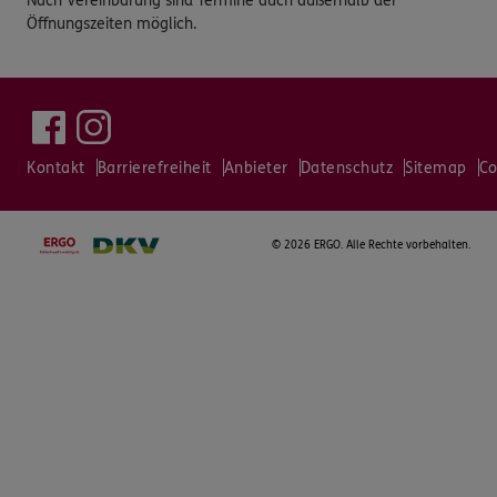
Nach Vereinbarung sind Termine auch außerhalb der
Öffnungszeiten möglich.
Kontakt
Barrierefreiheit
Anbieter
Datenschutz
Sitemap
Co
©
2026 ERGO. Alle Rechte vorbehalten.