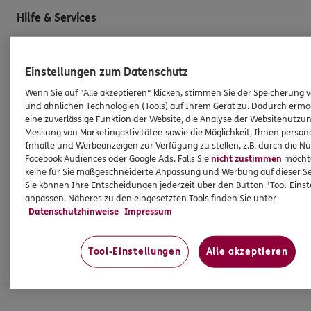
Hilfe & Services
E-Mail schreiben
Einstellungen zum Datenschutz
Schaden melden
Wenn Sie auf "Alle akzeptieren" klicken, stimmen Sie der Speicherung 
Erstkontaktinformationen
und ähnlichen Technologien (Tools) auf Ihrem Gerät zu. Dadurch ermö
eine zuverlässige Funktion der Website, die Analyse der Websitenutzun
EU-Offenlegungsvereinbarung
Messung von Marketingaktivitäten sowie die Möglichkeit, Ihnen persona
Datenverarbeitung
Inhalte und Werbeanzeigen zur Verfügung zu stellen, z.B. durch die N
Facebook Audiences oder Google Ads. Falls Sie
nicht zustimmen
möchten
keine für Sie maßgeschneiderte Anpassung und Werbung auf dieser Se
Das könnte Sie auch interessieren
Sie können Ihre Entscheidungen jederzeit über den Button "Tool-Eins
anpassen. Näheres zu den eingesetzten Tools finden Sie unter
Datenschutzhinweise
Impressum
Unsere Agentur
Standorte
Tool-Einstellungen
Alle akzeptieren
Sponsoring
Schwerpunkte